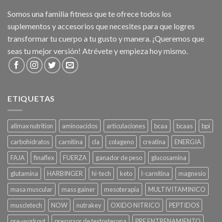
Somos una familia fitness que te ofrece todos los
suplementos y accesorios que necesites para que logres
transformar tu cuerpo a tu gusto y manera. ¡Queremos que
seas tu mejor versión! Atrévete y empieza hoy mismo.
ETIQUETAS
allmax nutrition
aminoacidos
articulaciones
bcaa
bcaas
bpi
carbohidratos
carnitina
cla
colageno
creatina
ENERGIA
FAJA
finaflex
FUERZA
ganador de peso
glucosamina
glutamina
HARBINGER
hi-tech
keto
l-carnitina
magnesio
masa muscular
mass gainer
mesoterapia
MULTIVITAMINICO
muscletech
NOW
nutrakey
OXIDO NITRICO
PEPTIDOS
pre-workout
precursor de testosterona
PRE ENTRENAMIENTO