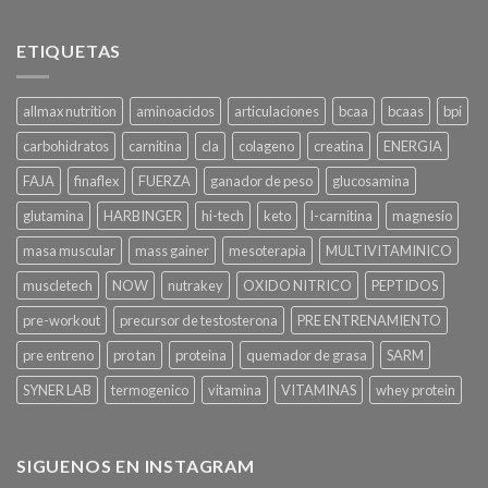
ETIQUETAS
allmax nutrition
aminoacidos
articulaciones
bcaa
bcaas
bpi
carbohidratos
carnitina
cla
colageno
creatina
ENERGIA
FAJA
finaflex
FUERZA
ganador de peso
glucosamina
glutamina
HARBINGER
hi-tech
keto
l-carnitina
magnesio
masa muscular
mass gainer
mesoterapia
MULTIVITAMINICO
muscletech
NOW
nutrakey
OXIDO NITRICO
PEPTIDOS
pre-workout
precursor de testosterona
PRE ENTRENAMIENTO
pre entreno
pro tan
proteina
quemador de grasa
SARM
SYNER LAB
termogenico
vitamina
VITAMINAS
whey protein
SIGUENOS EN INSTAGRAM