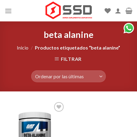
Skip
to
content
beta alanine
Inicio
/
Productos etiquetados “beta alanine”
FILTRAR
Agregar
a la
Lista de
deseos