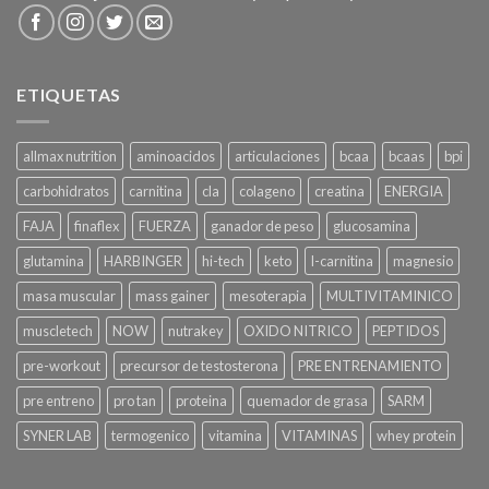
ETIQUETAS
allmax nutrition
aminoacidos
articulaciones
bcaa
bcaas
bpi
carbohidratos
carnitina
cla
colageno
creatina
ENERGIA
FAJA
finaflex
FUERZA
ganador de peso
glucosamina
glutamina
HARBINGER
hi-tech
keto
l-carnitina
magnesio
masa muscular
mass gainer
mesoterapia
MULTIVITAMINICO
muscletech
NOW
nutrakey
OXIDO NITRICO
PEPTIDOS
pre-workout
precursor de testosterona
PRE ENTRENAMIENTO
pre entreno
pro tan
proteina
quemador de grasa
SARM
SYNER LAB
termogenico
vitamina
VITAMINAS
whey protein