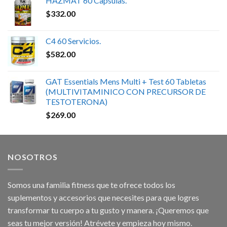
HAZMAT 60 Capsulas.
$
332.00
C4 60 Servicios.
$
582.00
GAT Essentials Mens Multi + Test 60 Tabletas
(MULTIVITAMINICO CON PRECURSOR DE
TESTOTERONA)
$
269.00
NOSOTROS
Somos una familia fitness que te ofrece todos los
suplementos y accesorios que necesites para que logres
transformar tu cuerpo a tu gusto y manera. ¡Queremos que
seas tu mejor versión! Atrévete y empieza hoy mismo.