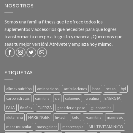
NOSOTROS
Somos una familia fitness que te ofrece todos los
suplementos y accesorios que necesites para que logres
transformar tu cuerpo a tu gusto y manera. ¡Queremos que
seas tu mejor versión! Atrévete y empieza hoy mismo.
ETIQUETAS
allmax nutrition
aminoacidos
articulaciones
bcaa
bcaas
bpi
carbohidratos
carnitina
cla
colageno
creatina
ENERGIA
FAJA
finaflex
FUERZA
ganador de peso
glucosamina
glutamina
HARBINGER
hi-tech
keto
l-carnitina
magnesio
masa muscular
mass gainer
mesoterapia
MULTIVITAMINICO