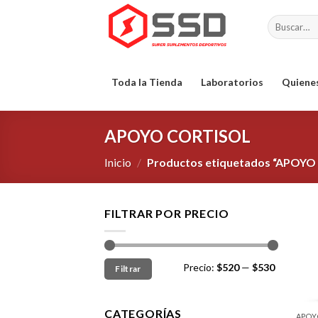
Skip
Buscar
to
por:
content
Toda la Tienda
Laboratorios
Quiene
APOYO CORTISOL
Inicio
/
Productos etiquetados “APOYO
FILTRAR POR PRECIO
Precio:
$520
—
$530
Filtrar
CATEGORÍAS
APOY