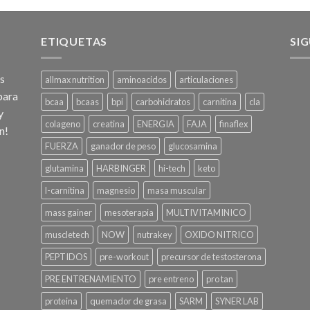
ETIQUETAS
SI
os
allmax nutrition
aminoacidos
articulaciones
para
bcaa
bcaas
bpi
carbohidratos
carnitina
cla
y
colageno
creatina
ENERGIA
FAJA
finaflex
n!
FUERZA
ganador de peso
glucosamina
glutamina
HARBINGER
hi-tech
keto
l-carnitina
magnesio
masa muscular
mass gainer
mesoterapia
MULTIVITAMINICO
muscletech
NOW
nutrakey
OXIDO NITRICO
PEPTIDOS
pre-workout
precursor de testosterona
PRE ENTRENAMIENTO
pre entreno
pro tan
proteina
quemador de grasa
SARM
SYNER LAB