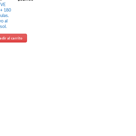
IVE
+ 180
ulas.
o al
sol.
dir al carrito