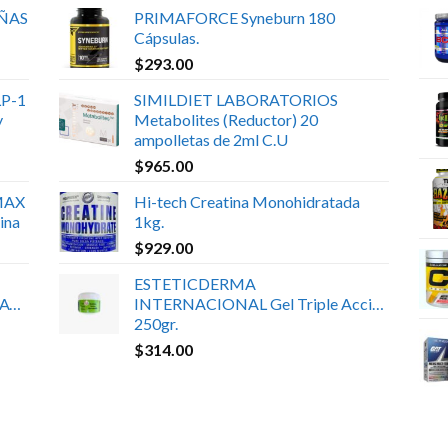
UÑAS
PRIMAFORCE Syneburn 180
Cápsulas.
$
293.00
P-1
SIMILDIET LABORATORIOS
y
Metabolites (Reductor) 20
ampolletas de 2ml C.U
$
965.00
MAX
Hi-tech Creatina Monohidratada
ina
1kg.
$
929.00
ESTETICDERMA
ATE
INTERNACIONAL Gel Triple Acción
250gr.
$
314.00