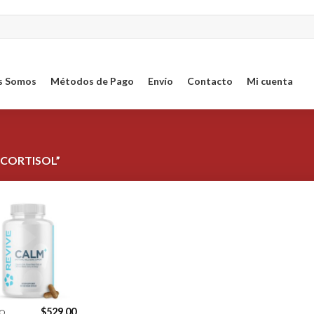
s Somos
Métodos de Pago
Envío
Contacto
Mi cuenta
 CORTISOL”
Agregar
a la
Lista de
deseos
$
529.00
O