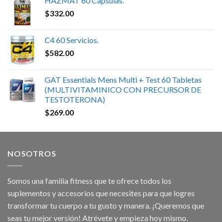
HAZMAT 60 Capsulas.
$
332.00
C4 60 Servicios.
$
582.00
GAT Essentials Mens Multi + Test 60 Tabletas
(MULTIVITAMINICO CON PRECURSOR DE
TESTOTERONA)
$
269.00
NOSOTROS
Somos una familia fitness que te ofrece todos los
suplementos y accesorios que necesites para que logres
transformar tu cuerpo a tu gusto y manera. ¡Queremos que
seas tu mejor versión! Atrévete y empieza hoy mismo.