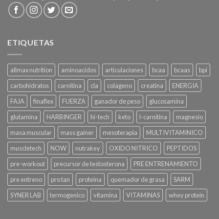
ETIQUETAS
allmax nutrition
aminoacidos
articulaciones
bcaa
bcaas
bpi
carbohidratos
carnitina
cla
colageno
creatina
ENERGIA
FAJA
finaflex
FUERZA
ganador de peso
glucosamina
glutamina
HARBINGER
hi-tech
keto
l-carnitina
magnesio
masa muscular
mass gainer
mesoterapia
MULTIVITAMINICO
muscletech
NOW
nutrakey
OXIDO NITRICO
PEPTIDOS
pre-workout
precursor de testosterona
PRE ENTRENAMIENTO
pre entreno
pro tan
proteina
quemador de grasa
SARM
SYNER LAB
termogenico
vitamina
VITAMINAS
whey protein