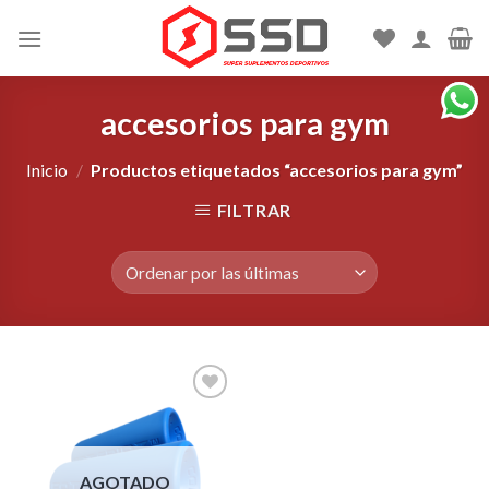
Skip
to
content
accesorios para gym
Inicio
/
Productos etiquetados “accesorios para gym”
FILTRAR
Agregar
a la
Lista de
deseos
AGOTADO