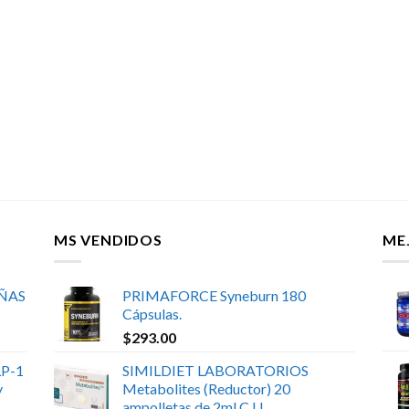
MS VENDIDOS
ME
UÑAS
PRIMAFORCE Syneburn 180
Cápsulas.
$
293.00
P-1
SIMILDIET LABORATORIOS
y
Metabolites (Reductor) 20
ampolletas de 2ml C.U