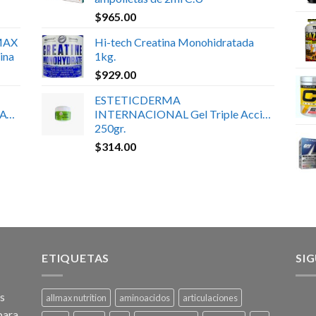
$
965.00
MAX
Hi-tech Creatina Monohidratada
ina
1kg.
$
929.00
ESTETICDERMA
ATE
INTERNACIONAL Gel Triple Acción
250gr.
$
314.00
ETIQUETAS
SI
os
allmax nutrition
aminoacidos
articulaciones
para