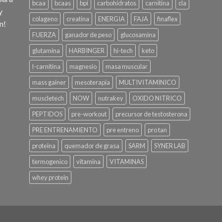
bcaa
bcaas
bpi
carbohidratos
carnitina
cla
y
colageno
creatina
ENERGIA
FAJA
finaflex
n!
FUERZA
ganador de peso
glucosamina
glutamina
HARBINGER
hi-tech
keto
l-carnitina
magnesio
masa muscular
mass gainer
mesoterapia
MULTIVITAMINICO
muscletech
NOW
nutrakey
OXIDO NITRICO
PEPTIDOS
pre-workout
precursor de testosterona
PRE ENTRENAMIENTO
pre entreno
pro tan
proteina
quemador de grasa
SARM
SYNER LAB
termogenico
vitamina
VITAMINAS
whey protein