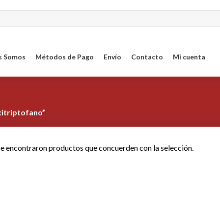
s Somos
Métodos de Pago
Envío
Contacto
Mi cuenta
itriptofano”
e encontraron productos que concuerden con la selección.