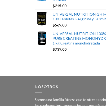
$
215.00
UNIVERSAL NUTRITION GH 
180 Tabletas L-Arginina y L-Ornit
$
569.00
UNIVERSAL NUTRITION 100%
PURE CREATINE MONOHYDR
1 kg Creatina monohidratada
$
739.00
NOSOTROS
Somos una familia fitness que te ofrece tod
los suplementos y accesorios que necesites 