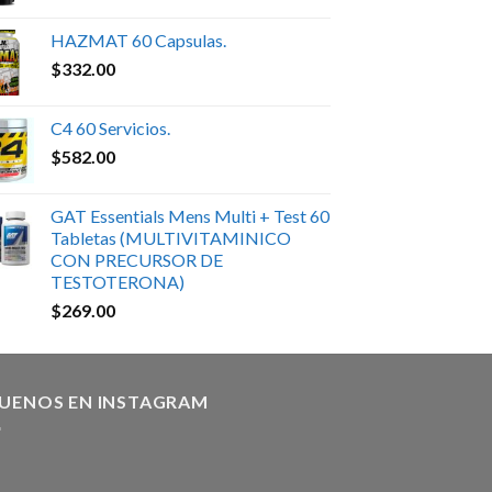
HAZMAT 60 Capsulas.
$
332.00
C4 60 Servicios.
$
582.00
GAT Essentials Mens Multi + Test 60
Tabletas (MULTIVITAMINICO
CON PRECURSOR DE
TESTOTERONA)
$
269.00
GUENOS EN INSTAGRAM