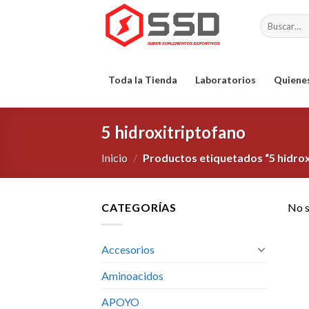
Skip
Buscar
to
por:
content
Toda la Tienda
Laboratorios
Quiene
5 hidroxitriptofano
Inicio
/
Productos etiquetados “5 hidrox
CATEGORÍAS
No s
Accesorios
Aminoacidos
APOYO